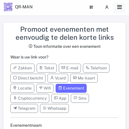
QR-MAN
Promoot evenementen met
eenvoudig te delen korte links
Toon informatie over een evenement
Waar is uw link voor?
Zakken
Tekst
E -mail
Telefoon
Direct bericht
Vcard
Me -kaart
Locatie
Wifi
Evenement
Cryptocurrency
App
Sms
Telegram
Whatsapp
Evenementnaam