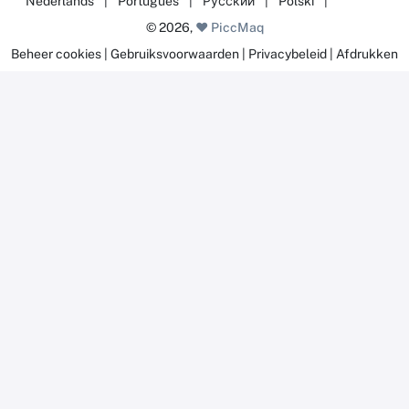
Nederlands
|
Português
|
Русский
|
Polski
|
© 2026,
❤️ PiccMaq
Beheer cookies
|
Gebruiksvoorwaarden
|
Privacybeleid
|
Afdrukken