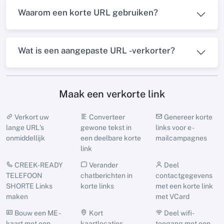
Waarom een ​​korte URL gebruiken?
Wat is een aangepaste URL -verkorter?
Maak een verkorte link
Verkort uw
Converteer
Genereer korte
lange URL's
gewone tekst in
links voor e -
onmiddellijk
een deelbare korte
mailcampagnes
link
CREEK-READY
Verander
Deel
TELEFOON
chatberichten in
contactgegevens
SHORTE Links
korte links
met een korte link
maken
met VCard
Bouw een ME -
Kort
Deel wifi-
kaart met een
kaartlocaties
toegang met een