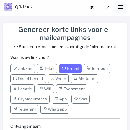
QR-MAN
Genereer korte links voor e -
mailcampagnes
Stuur een e -mail met een vooraf gedefinieerde tekst
Waar is uw link voor?
Zakken
Tekst
E -mail
Telefoon
Direct bericht
Vcard
Me -kaart
Locatie
Wifi
Evenement
Cryptocurrency
App
Sms
Telegram
Whatsapp
Ontvangernaam