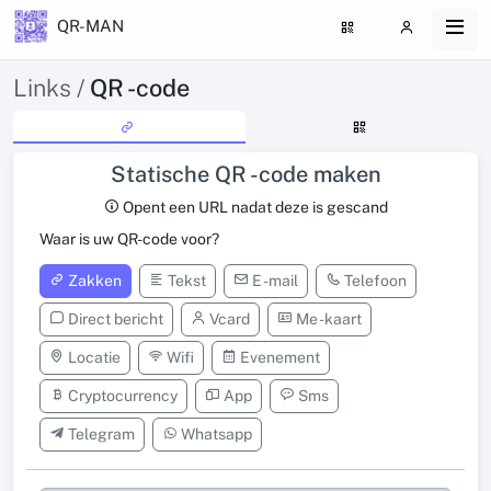
QR-MAN
Links /
QR -code
Statische QR -code maken
Opent een URL nadat deze is gescand
Waar is uw QR-code voor?
Zakken
Tekst
E -mail
Telefoon
Direct bericht
Vcard
Me -kaart
Locatie
Wifi
Evenement
Cryptocurrency
App
Sms
Telegram
Whatsapp