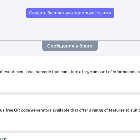
Создать бесплатную короткую ссылку
Сообщения в блоге
 of two-dimensional barcode that can store a large amount of information
s free QR code generators available that offer a range of features to su
ors