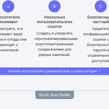
осетители
Несколько
Безопасны
понимают
пользовательских
частный
ссылок
мотрите, кто
Защитит
Создать и управлять
жимает ваши
конфиденциа
персонализированными
и и откуда они
ссылки с
короткометражными
приходят с
безопаснос
соединениями для
налитикой.
пароля и
разных кампаний.
ограничен
доступом
Начните использовать динамические ссылки сегодня
Quick Start Guide