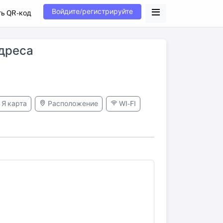
Войдите/регистрируйте
ь QR -код
адреса
Я карта
Расположение
WI-FI