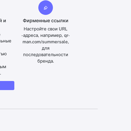
й и
Фирменные ссылки
Настройте свои URL
е
-адреса, например, qr-
льные
man.com/summersale,
для
тью
последовательности
бренда.
ным
.