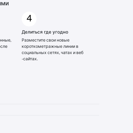
ями
4
Делиться где угодно
анные,
Разместите свои новые
осле
короткометражные линии в
социальных сетях, чатах и ​​веб
-сайтах.