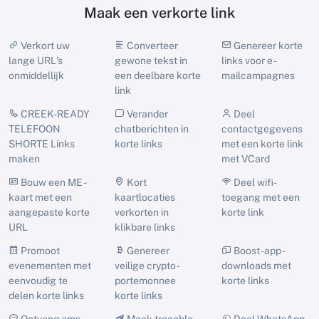
Maak een verkorte link
Verkort uw
Converteer
Genereer korte
lange URL's
gewone tekst in
links voor e -
onmiddellijk
een deelbare korte
mailcampagnes
link
CREEK-READY
Verander
Deel
TELEFOON
chatberichten in
contactgegevens
SHORTE Links
korte links
met een korte link
maken
met VCard
Bouw een ME -
Kort
Deel wifi-
kaart met een
kaartlocaties
toegang met een
aangepaste korte
verkorten in
korte link
URL
klikbare links
Promoot
Genereer
Boost -app -
evenementen met
veilige crypto -
downloads met
eenvoudig te
portemonnee
korte links
delen korte links
korte links