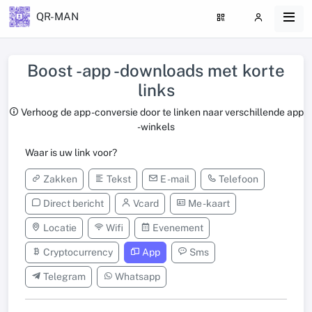
QR-MAN
Boost -app -downloads met korte
links
Verhoog de app -conversie door te linken naar verschillende app
-winkels
Waar is uw link voor?
Zakken
Tekst
E -mail
Telefoon
Direct bericht
Vcard
Me -kaart
Locatie
Wifi
Evenement
Cryptocurrency
App
Sms
Telegram
Whatsapp