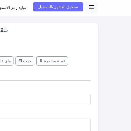
تسجيل الدخول/التسجيل
توليد رمز الاستج
تلق
عملة مشفرة
حدث
واي فا