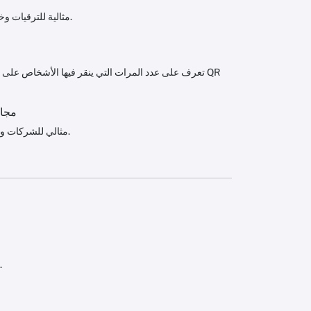
Qr-Man هي أداة مجانية لإنشاء روابط الرسائل القصيرة ورموز QR ، مثالية للترقيات وخدمة العملاء وتذكيرات الأحداث.
تعرف على عدد المرات التي ينقر فيها الأشخاص على رو
مجان
مثالي للشركات ومنظمي الأحداث والتذكيرات الشخصية.
قم بإنشاء وتحرير ومراقبة جميع الروابط القصيرة SMS في لوحة معلومات واحدة.