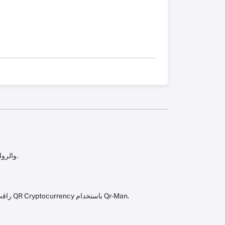
Qr-Man يساعدك على قبول مدفوعات التشفير بسهولة باستخدام رموز QR والروابط القصيرة.
راقب عدد المرات التي يتم فيها مسح رموز QR Cryptocurrency باستخدام Qr-Man.