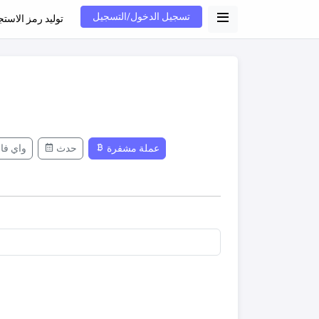
تسجيل الدخول/التسجيل
توليد رمز الاستج
عملة مشفرة
حدث
واي فا