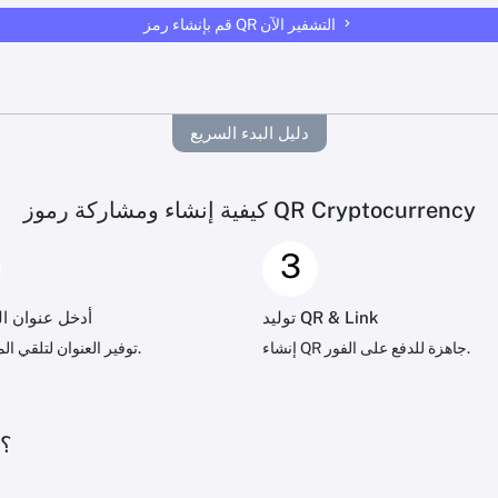
قم بإنشاء رمز QR التشفير الآن
دليل البدء السريع
كيفية إنشاء ومشاركة رموز QR Cryptocurrency
3
توليد QR & Link
أدخل عنوان ا
إنشاء QR جاهزة للدفع على الفور.
توفير العنوان لتلقي المدفوعات.
لماذا تستخدم رمز QR Cryptocurrency؟