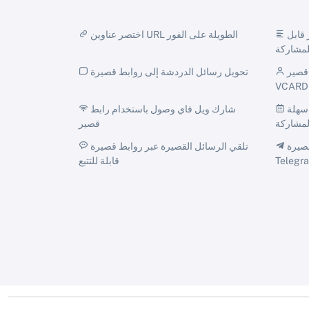
تحويل نص عادي إلى رابط قصير قابل
اختصر عناوين URL الطويلة على الفور
لمشاركة
شارك تفاصيل الاتصال مع رابط قصير
تحويل رسائل الدردشة إلى روابط قصيرة
VCARD
الترويج للأحداث مع روابط قصيرة سهلة
شارك ويل فاي وصول باستخدام رابط
لمشاركة
قصير
قم بإنشاء روابط قصيرة Trackable
تلقي الرسائل القصيرة عبر روابط قصيرة
قابلة للتتبع