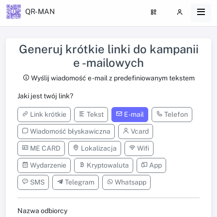
QR-MAN
Generuj krótkie linki do kampanii
e -mailowych
Wyślij wiadomość e -mail z predefiniowanym tekstem
Jaki jest twój link?
Link krótkie
Tekst
E-mail
Telefon
Wiadomość błyskawiczna
Vcard
ME CARD
Lokalizacja
Wifi
Wydarzenie
Kryptowaluta
App
SMS
Telegram
Whatsapp
Nazwa odbiorcy