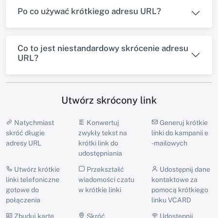
Po co używać krótkiego adresu URL?
Co to jest niestandardowy skrócenie adresu
URL?
Utwórz skrócony link
Natychmiast
Konwertuj
Generuj krótkie
skróć długie
zwykły tekst na
linki do kampanii e
adresy URL
krótki link do
-mailowych
udostępniania
Utwórz krótkie
Przekształć
Udostępnij dane
linki telefoniczne
wiadomości czatu
kontaktowe za
gotowe do
w krótkie linki
pomocą krótkiego
połączenia
linku VCARD
Zbuduj kartę
Skróć
Udostępnij