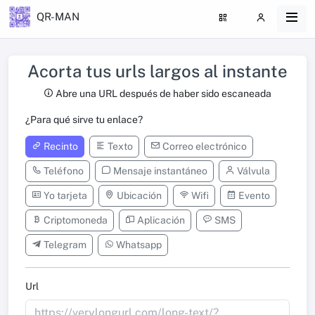
QR-MAN
Acorta tus urls largos al instante
Abre una URL después de haber sido escaneada
¿Para qué sirve tu enlace?
Recinto
Texto
Correo electrónico
Teléfono
Mensaje instantáneo
Válvula
Yo tarjeta
Ubicación
Wifi
Evento
Criptomoneda
Aplicación
SMS
Telegram
Whatsapp
Url