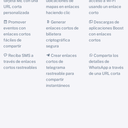
tarjeta ME con una
ubicaciones de
acceso a Wi-Fi
URL corta
mapas en enlaces
usando un enlace
personalizada
haciendo clic
corto
Promover
Generar
Descargas de
eventos con
enlaces cortos de
aplicaciones Boost
enlaces cortos
billetera
con enlaces
fáciles de
criptográfica
cortos
compartir
segura
Reciba SMS a
Crear enlaces
Comparta los
través de enlaces
cortos de
detalles de
cortos rastreables
telegrama
WhatsApp a través
rastreable para
de una URL corta
compartir
instantáneos