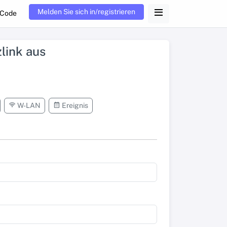
Melden Sie sich in/registrieren
-Code
link aus
W-LAN
Ereignis