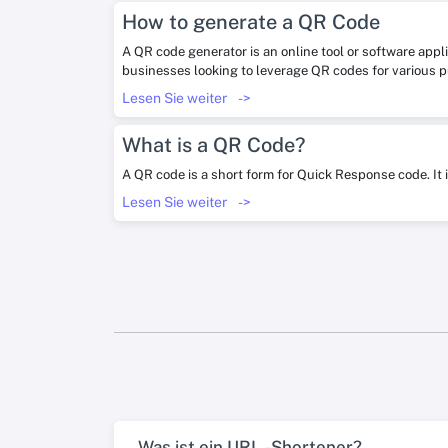
How to generate a QR Code
A QR code generator is an online tool or software appl
businesses looking to leverage QR codes for various 
Lesen Sie weiter
->
What is a QR Code?
A QR code is a short form for Quick Response code. It 
Lesen Sie weiter
->
Was ist ein URL -Shortener?