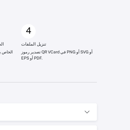
4
تنزيل الملفات
قم بإنش
تصدير رموز QR VCard في PNG أو SVG أو
EPS أو PDF.