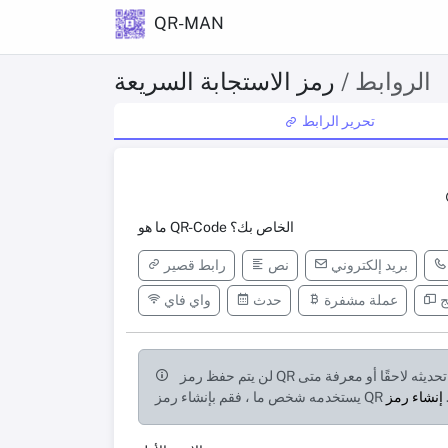
QR-MAN
الروابط /
رمز الاستجابة السريعة
تحرير الرابط
ما هو QR-Code الخاص بك؟
بريد إلكتروني
نص
رابط قصير
ج
عملة مشفرة
حدث
واي فاي
لن يتم حفظ رمز QR الخاص بك ولا يمكن تحديثه في الوضع الثابت. إذا كنت تريد أن تكون قادرًا على تحديثه لاحقًا أو معرفة متى
كي.