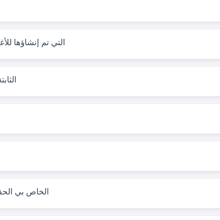
هل يمكنني استخدام رموز QR التي تم 
هل تنتهي صل
لماذا لا يعرض رمز QR VCard