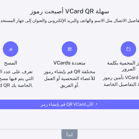
أصبحت رموز VCard QR سهلة
 المحمية بكلمة
VCards متعددة
المسح
المرور
قم بإنشاء رموز QR مختلفة
تعرف على عدد ال
تأمين رموز VCard QR عند
للأعضاء الشخصية أو العمل
التي يتم فيها مسح
أو الفريق.
VCard QR الخاصة بك.
قم بإنشاء رمز QR VCard الآن
ابدأ