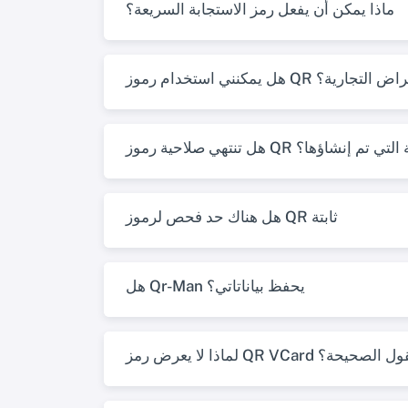
ماذا يمكن أن يفعل رمز الاستجابة السريعة؟
إنشاؤها للأغراض التجارية؟
احية رموز QR الثابتة التي تم إنشاؤها؟
هل هناك حد فحص لرموز QR ثابتة
هل Qr-Man يحفظ بياناتاتي؟
 الخاص بي الحقول الصحيحة؟