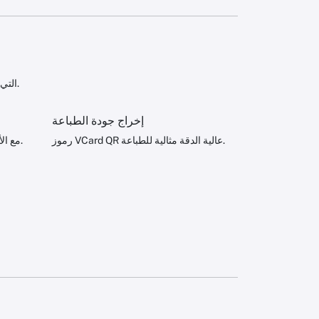
Qr-Man يجعل من السهل إنشاء رموز QR التي تحفظ معلومات الاتصال الكاملة على الفور.
إخراج جودة الطباعة
رموز VCard QR عالية الدقة مثالية للطباعة.
نمط رموز QR مع الألوان والأشكال والرموز.