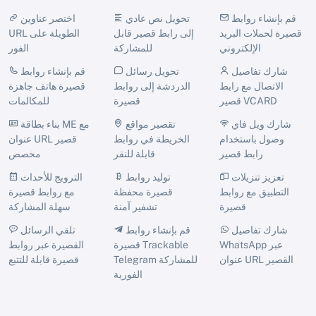
قم بإنشاء روابط
تحويل نص عادي
اختصر عناوين
قصيرة لحملات البريد
إلى رابط قصير قابل
URL الطويلة على
الإلكتروني
للمشاركة
الفور
شارك تفاصيل
تحويل رسائل
قم بإنشاء روابط
الاتصال مع رابط
الدردشة إلى روابط
قصيرة هاتف جاهزة
قصير VCARD
قصيرة
للمكالمات
شارك ويل فاي
تقصير مواقع
بناء بطاقة ME مع
وصول باستخدام
الخريطة في روابط
عنوان URL قصير
رابط قصير
قابلة للنقر
مخصص
تعزيز تنزيلات
توليد روابط
الترويج للأحداث
التطبيق مع روابط
قصيرة محفظة
مع روابط قصيرة
قصيرة
تشفير آمنة
سهلة المشاركة
شارك تفاصيل
قم بإنشاء روابط
تلقي الرسائل
WhatsApp عبر
قصيرة Trackable
القصيرة عبر روابط
عنوان URL القصير
Telegram للمشاركة
قصيرة قابلة للتتبع
الفورية